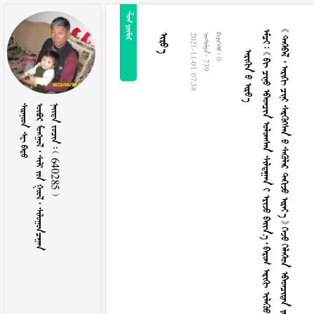
 
  
                       
               

2021-11-01 07:38
  739
  0
  
       
    640285 