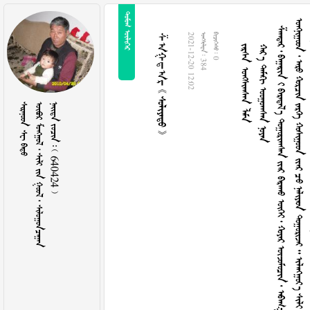
 
  
   
















































































































































































































































ᠱᠠᠭᠳᠠᠷ   
2021-12-20 12:02
  384
  0
  
       
    640424 