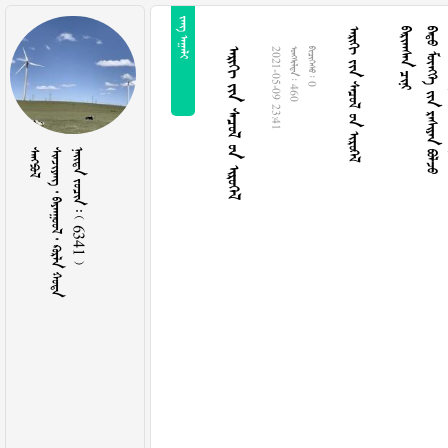
 
  
 
   
  
2021-05-09 23:41
  460
  0

     
    6341 