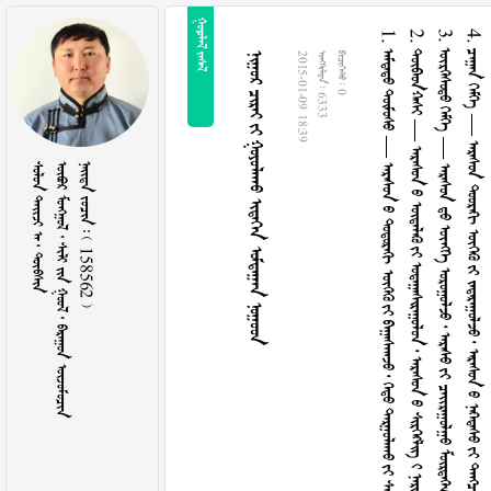
 
1.   —             
2.  —                
3.   —               
4.   —              
5.
      
2015-01-09 18:39
  6333
  0
    
        
    158562 