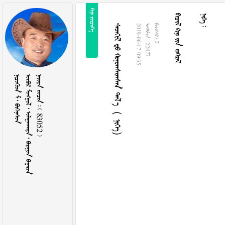
 
   
 
   （ ）
2019-06-17 09:35
  22477
  2
   
      
    83052 