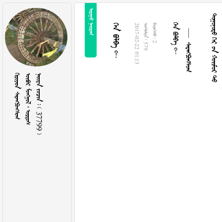
 
  
 
   
  
2017-02-22 01:13
  579
  2
 
   
    37799 