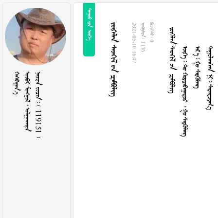
  
   
      
   
   
   
2021-05-10 16:47
  1176
  0

   
    119151 