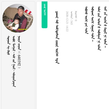
 
   
    
      
       
     
2020-12-21 14:22
  545
  0
  
       
    640392 