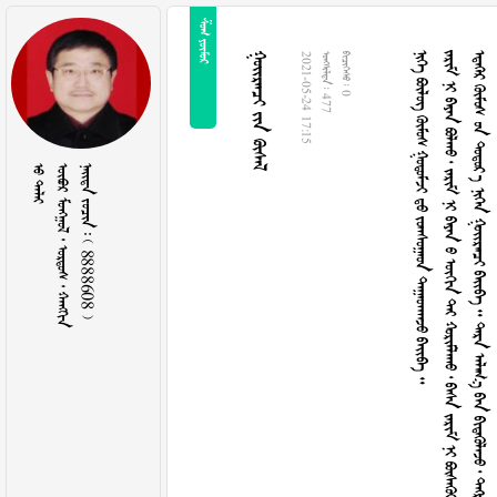
 
       
                    
                   

 
2021-05-24 17:15
  477
  0
 
     
    8888608 