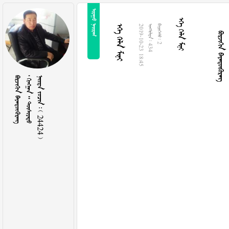
 
  
 
  
2019-10-23 18:45
  434
  2
 
   
    24424 