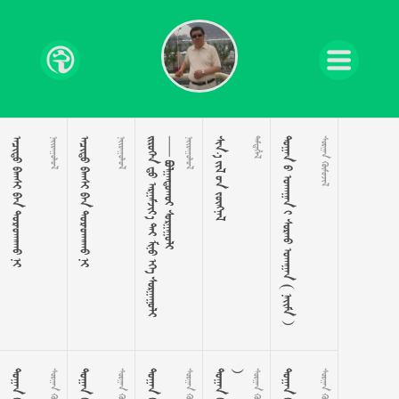
    

    




























































   

      (  
 
 
 
 

 
 