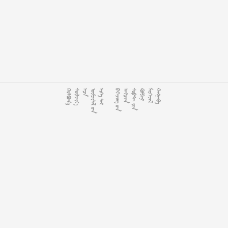














































































