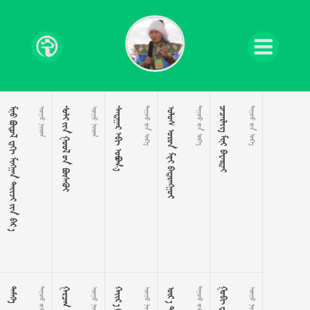
      
 
  
 
  
  
   
  
  
  

  
 
 
  
 