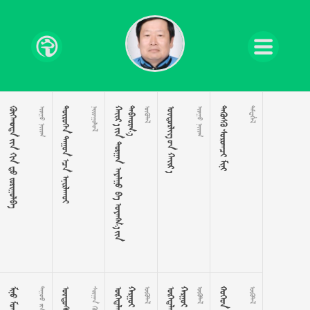
  
 
  











































 
 
  

  
 


