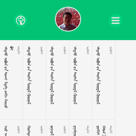





































     

     

     

     








