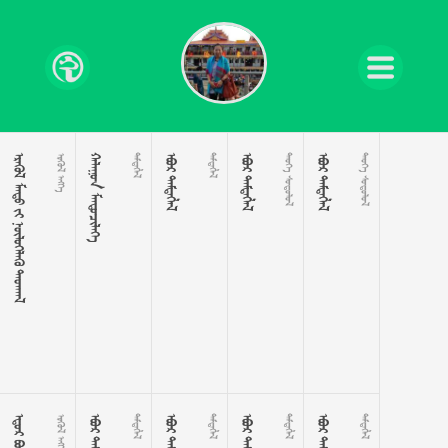
    
 
 

 

 
 
 
 
 
 

 

 

 
