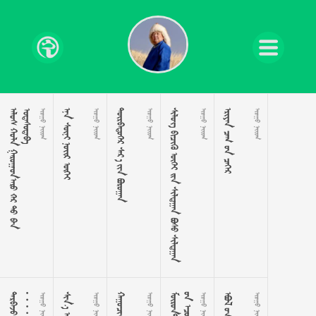



































 
   
 
   
 
      
 
   
 

 
 
 
 
 