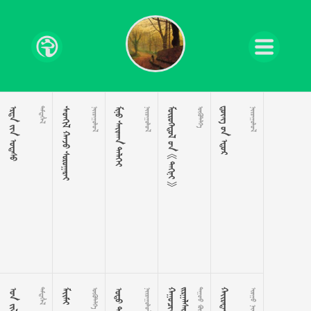
  

  

  

    

  

 





 
 