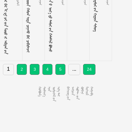





































     





































   
1
...
2
3
4
5
24














































































