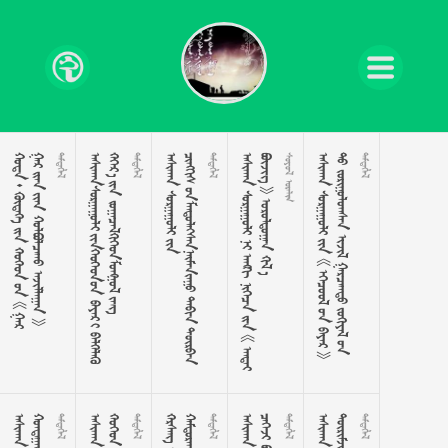































































































































































































































































































































 


























































































