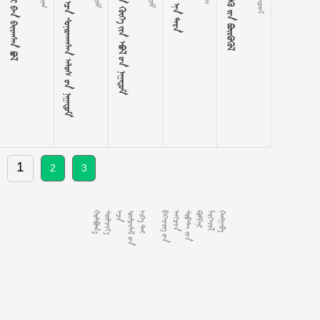
    
     
     
  
  
1
2
3














































































